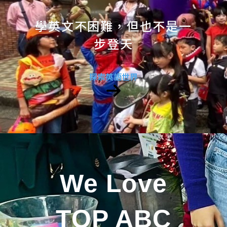
學英文不困難，但也不是一
步登天
探索英語世界
We Love
TOP ABC