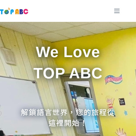
跳
至
主
要
內
容
We Love
TOP ABC
解鎖語言世界，您的旅程從
這裡開始！