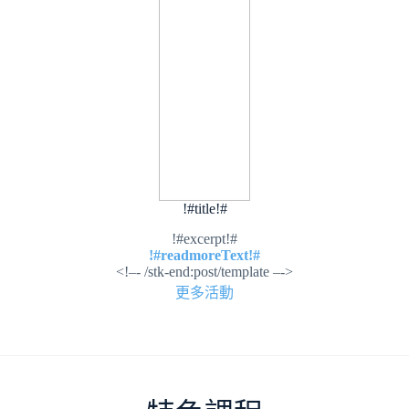
!#title!#
!#excerpt!#
!#readmoreText!#
<!–- /stk-end:post/template –->
更多活動