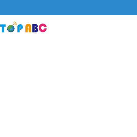
跳
至
主
要
內
容