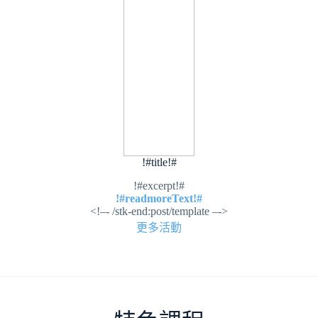
!#title!#
!#excerpt!#
!#readmoreText!#
<!–- /stk-end:post/template –->
更多活動