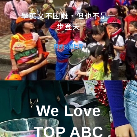
學英文不困難，但也不是一
步登天
探索英語世界
We Love
TOP ABC