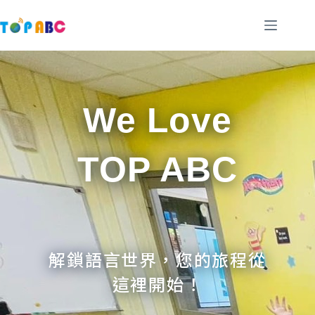
跳
至
主
要
內
容
We Love
TOP ABC
解鎖語言世界，您的旅程從
這裡開始！