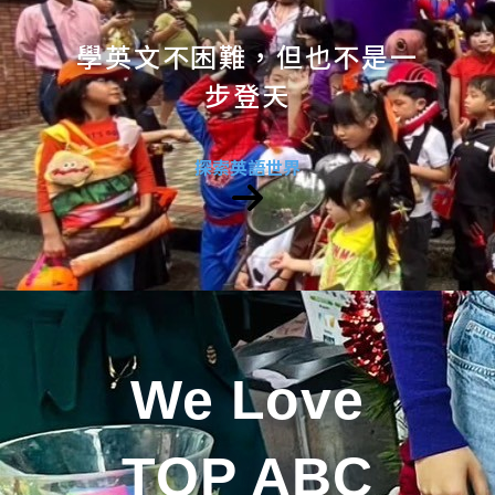
學英文不困難，但也不是一
步登天
探索英語世界
We Love
TOP ABC