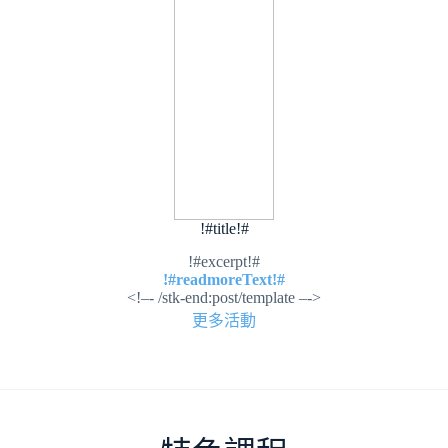
!#title!#
!#excerpt!#
!#readmoreText!#
<!–- /stk-end:post/template –->
更多活動