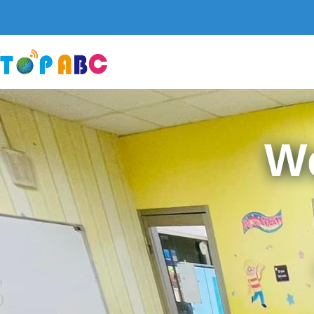
跳
至
主
要
內
容
W