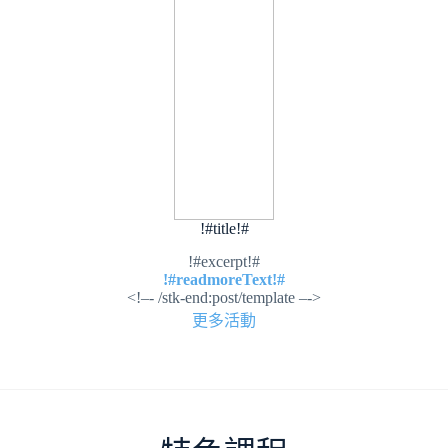
!#title!#
!#excerpt!#
!#readmoreText!#
<!–- /stk-end:post/template –->
更多活動