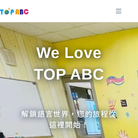
跳
至
主
要
內
容
We Love
TOP ABC
解鎖語言世界，您的旅程從
這裡開始！