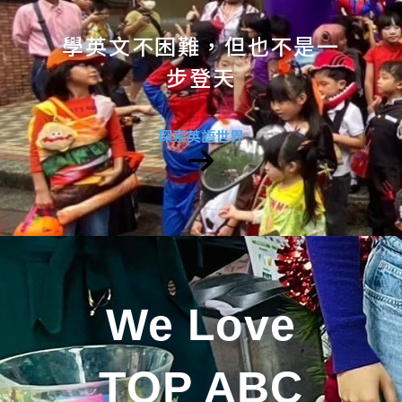
學英文不困難，但也不是一
步登天
探索英語世界
We Love
TOP ABC