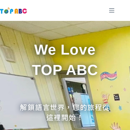
跳
至
主
要
內
容
We Love
TOP ABC
解鎖語言世界，您的旅程從
這裡開始！