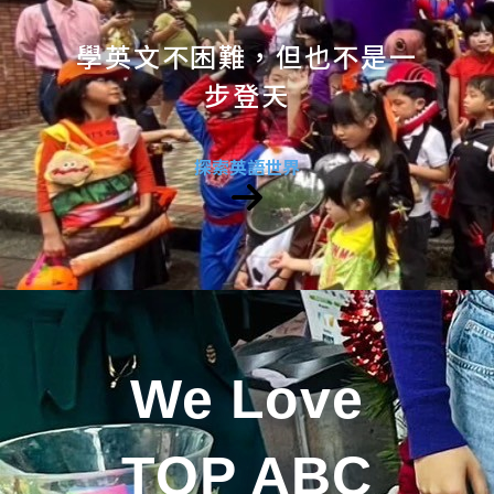
學英文不困難，但也不是一
步登天
探索英語世界
We Love
TOP ABC