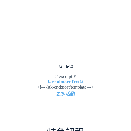
!#title!#
!#excerpt!#
!#readmoreText!#
<!–- /stk-end:post/template –->
更多活動