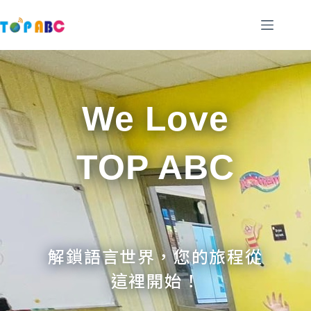
跳
至
主
要
內
容
We Love
TOP ABC
解鎖語言世界，您的旅程從
這裡開始！