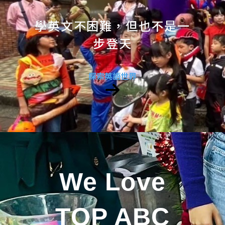
學英文不困難，但也不是一
步登天
探索英語世界
We Love
TOP ABC