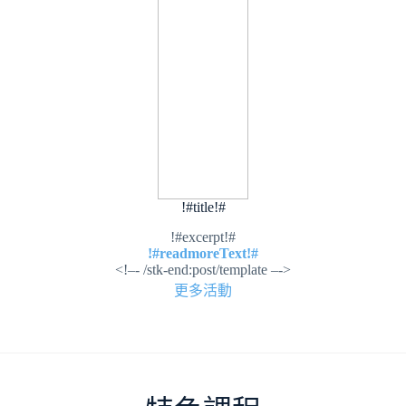
!#title!#
!#excerpt!#
!#readmoreText!#
<!–- /stk-end:post/template –->
更多活動