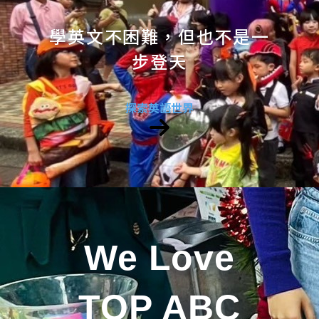
學英文不困難，但也不是一
步登天
探索英語世界
We Love
TOP ABC