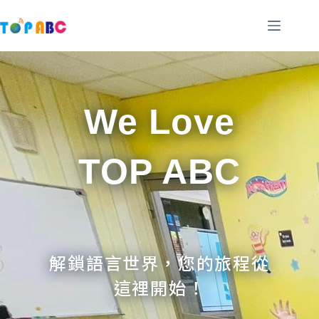
跳
至
主
要
內
容
We Love
TOP ABC
解鎖語言世界，您的旅程從
這裡開始！