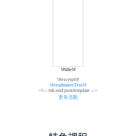
!#title!#
!#excerpt!#
!#readmoreText!#
<!–- /stk-end:post/template –->
更多活動