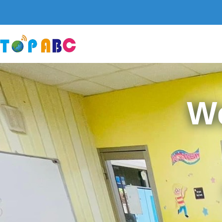
跳
至
主
要
內
容
W