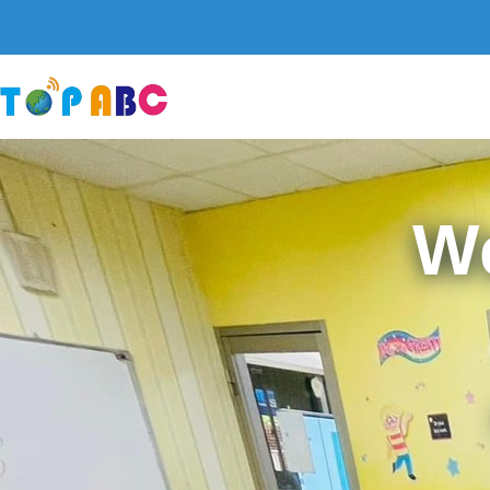
跳
至
主
要
內
容
W