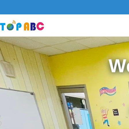
跳
至
主
要
內
容
W