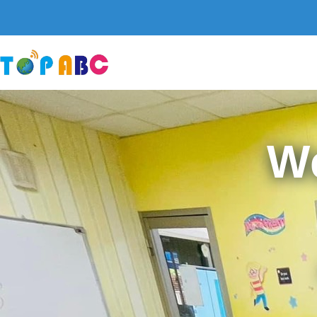
跳
至
主
要
內
容
W