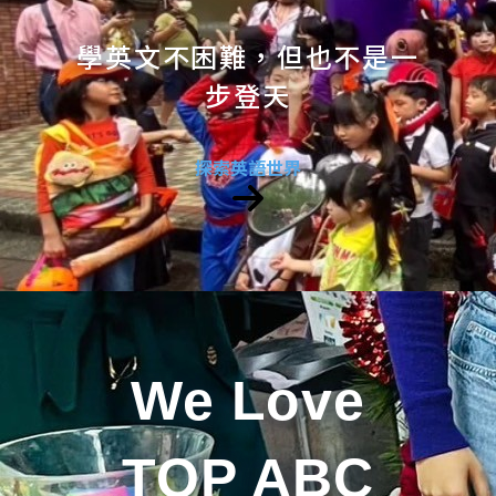
學英文不困難，但也不是一
步登天
探索英語世界
We Love
TOP ABC