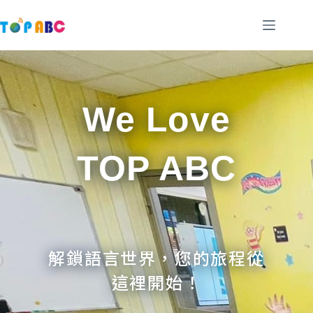
跳
至
主
要
內
容
We Love
TOP ABC
解鎖語言世界，您的旅程從
這裡開始！