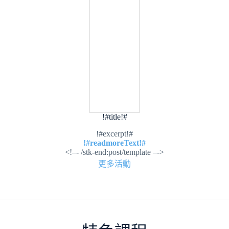
!#title!#
!#excerpt!#
!#readmoreText!#
<!–- /stk-end:post/template –->
更多活動