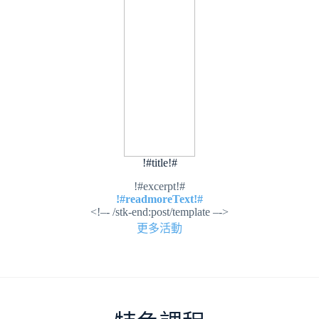
!#title!#
!#excerpt!#
!#readmoreText!#
<!–- /stk-end:post/template –->
更多活動