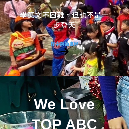
學英文不困難，但也不是一
步登天
探索英語世界
We Love
TOP ABC