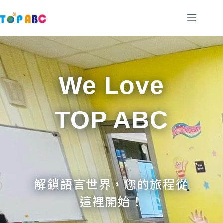
跳
至
主
要
內
容
We Love
TOP ABC
解鎖語言世界，您的旅程從
這裡開始！