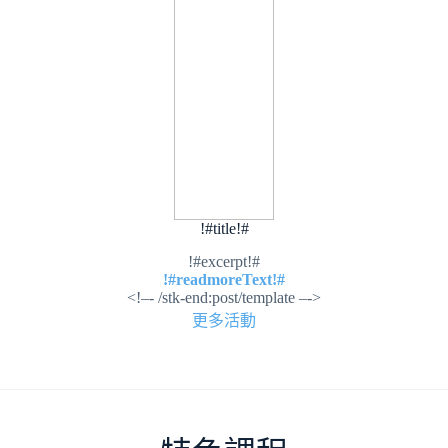
!#title!#
!#excerpt!#
!#readmoreText!#
<!–- /stk-end:post/template –->
更多活動