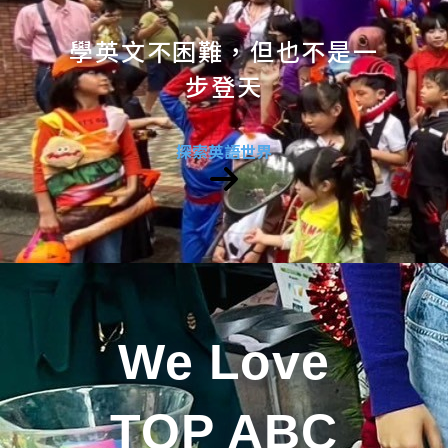
學英文不困難，但也不是一
步登天
探索英語世界
We Love
TOP ABC