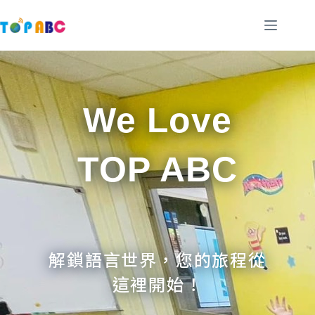
跳
至
主
要
內
容
We Love
TOP ABC
解鎖語言世界，您的旅程從
這裡開始！