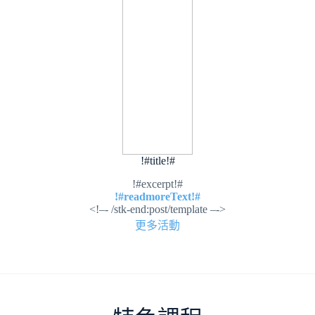
!#title!#
!#excerpt!#
!#readmoreText!#
<!–- /stk-end:post/template –->
更多活動