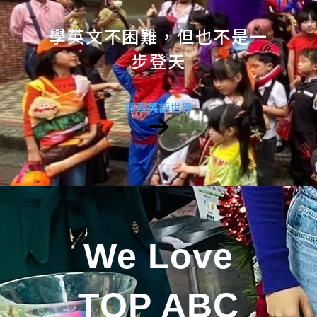
學英文不困難，但也不是一
步登天
探索英語世界
We Love
TOP ABC