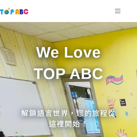
跳
至
主
要
內
容
We Love
TOP ABC
解鎖語言世界，您的旅程從
這裡開始！