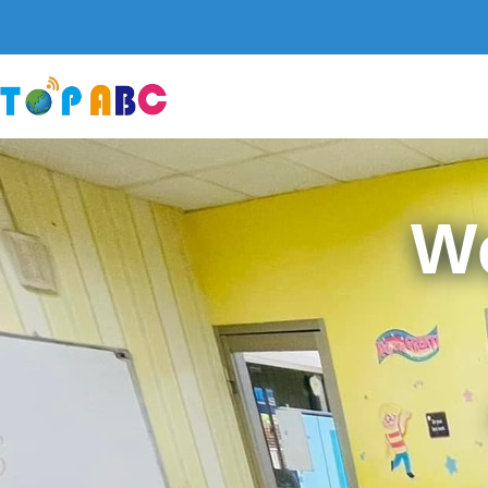
跳
至
主
要
內
容
W