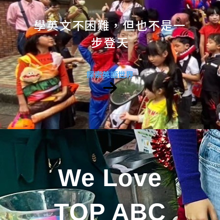
學英文不困難，但也不是一
步登天
探索英語世界
We Love
TOP ABC