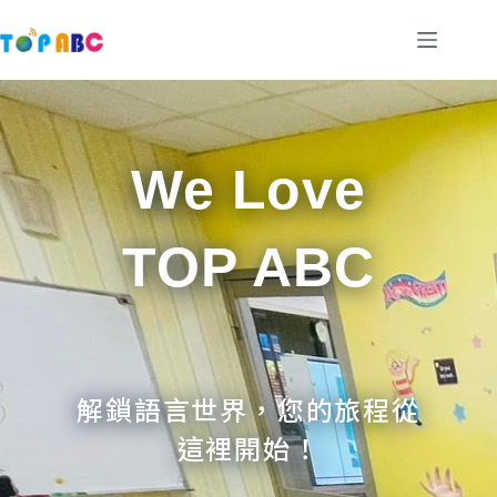
跳
至
主
要
內
容
We Love
TOP ABC
解鎖語言世界，您的旅程從
這裡開始！