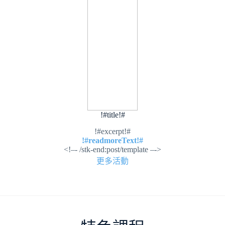
!#title!#
!#excerpt!#
!#readmoreText!#
<!–- /stk-end:post/template –->
更多活動