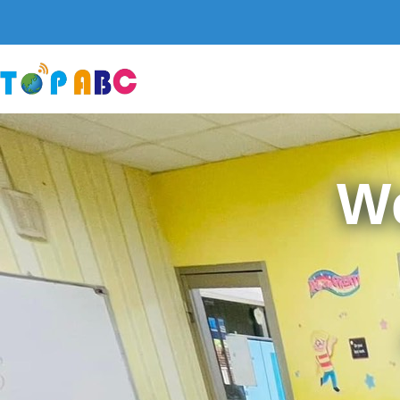
跳
至
主
要
內
容
W