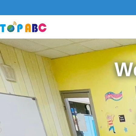
跳
至
主
要
內
容
W