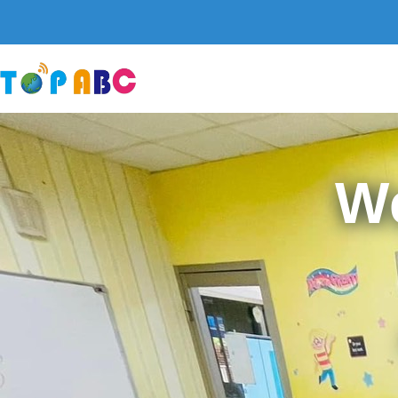
跳
至
主
要
內
容
W