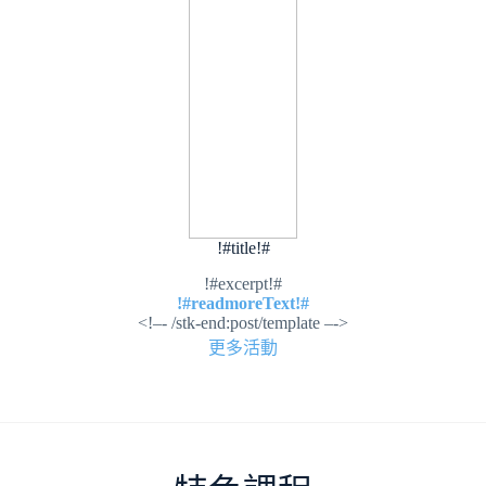
!#title!#
!#excerpt!#
!#readmoreText!#
<!–- /stk-end:post/template –->
更多活動