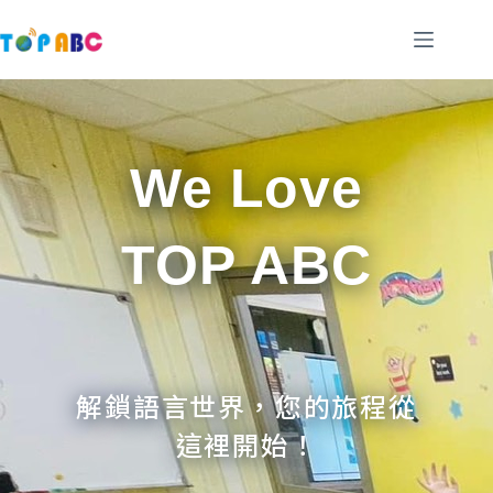
跳
至
主
要
內
容
We Love
TOP ABC
解鎖語言世界，您的旅程從
這裡開始！