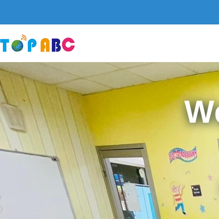
跳
至
主
要
內
容
W