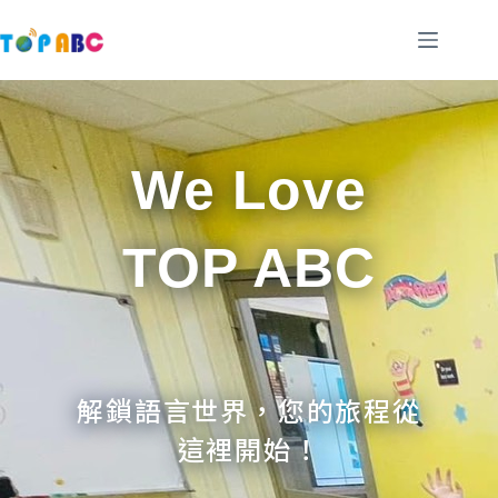
跳
至
主
要
內
容
We Love
TOP ABC
解鎖語言世界，您的旅程從
這裡開始！