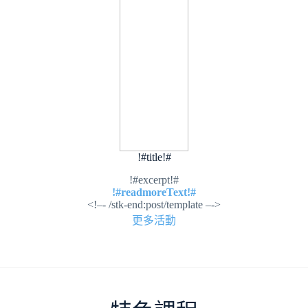
!#title!#
!#excerpt!#
!#readmoreText!#
<!–- /stk-end:post/template –->
更多活動