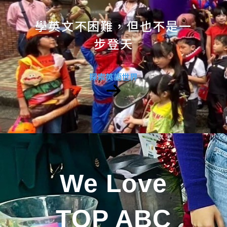
學英文不困難，但也不是一
步登天
探索英語世界
We Love
TOP ABC