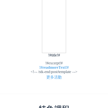
!#title!#
!#excerpt!#
!#readmoreText!#
<!–- /stk-end:post/template –->
更多活動