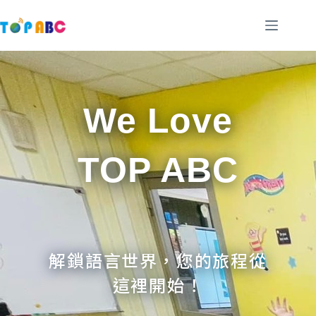
跳
至
主
要
內
容
We Love
TOP ABC
解鎖語言世界，您的旅程從
這裡開始！