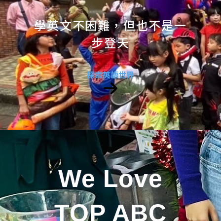
學英文不困難，但也不是一
步登天
探索英語世界
We Love
TOP ABC