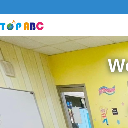
跳
至
主
要
內
容
W