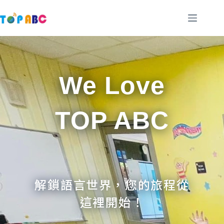
跳
至
主
要
內
容
We Love
TOP ABC
解鎖語言世界，您的旅程從
這裡開始！