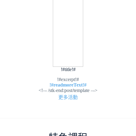
!#title!#
!#excerpt!#
!#readmoreText!#
<!–- /stk-end:post/template –->
更多活動