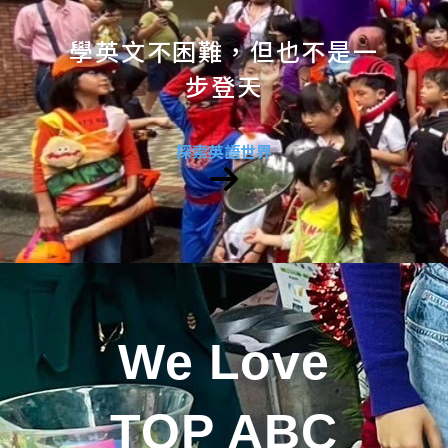
學英文不困難，但也不是一
步登天
探索英語世界
We Love
TOP ABC