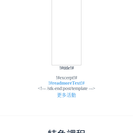
!#title!#
!#excerpt!#
!#readmoreText!#
<!–- /stk-end:post/template –->
更多活動