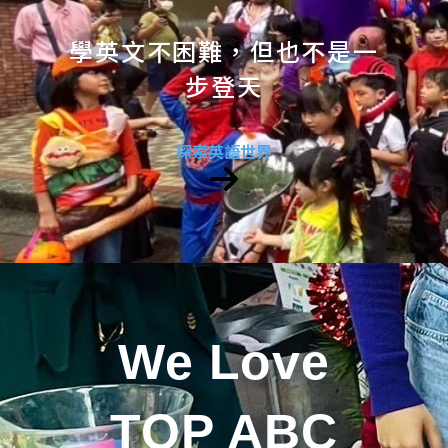
學英文不困難，但也不是一
步登天
探索英語世界
We Love
TOP ABC