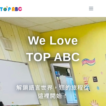
跳
至
主
要
內
容
We Love
TOP ABC
解鎖語言世界，您的旅程從
這裡開始！