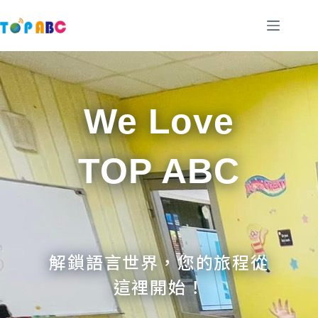
跳
至
主
要
內
容
We Love
TOP ABC
解鎖語言世界，您的旅程從
這裡開始！