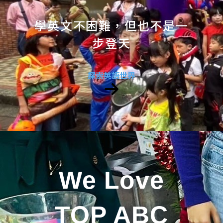
學英文不困難，但也不是一
步登天
探索英語世界
We Love
TOP ABC