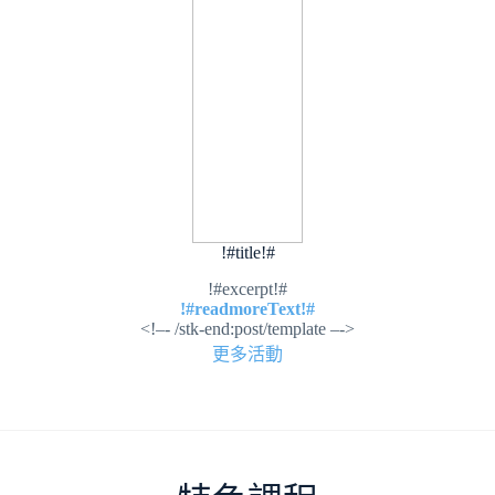
!#title!#
!#excerpt!#
!#readmoreText!#
<!–- /stk-end:post/template –->
更多活動