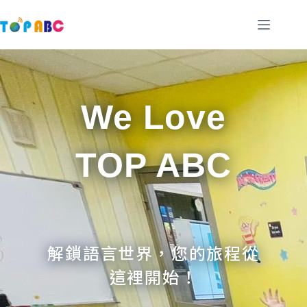
跳
至
主
要
內
容
We Love
TOP ABC
解鎖語言世界，您的旅程從
這裡開始！