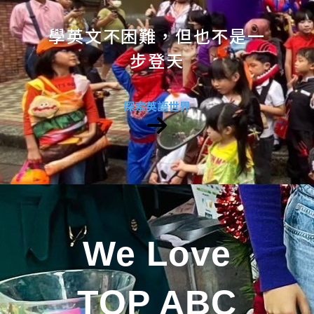
學英文不困難，但也不是一
步登天
探索英語世界
We Love
TOP ABC