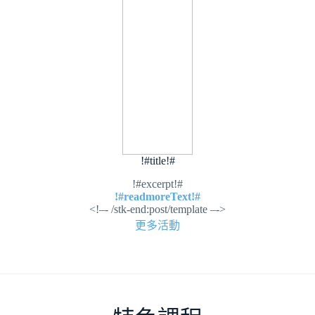
!#title!#
!#excerpt!#
!#readmoreText!#
<!–- /stk-end:post/template –->
更多活動