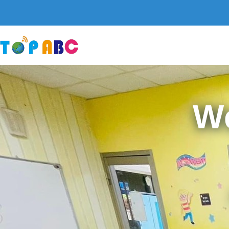
跳
至
主
要
內
容
W