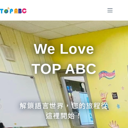
跳
至
主
要
內
容
We Love
TOP ABC
解鎖語言世界，您的旅程從
這裡開始！