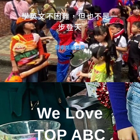
學英文不困難，但也不是一
步登天
探索英語世界
We Love
TOP ABC