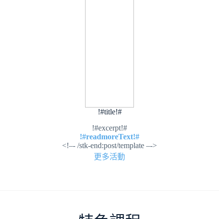
!#title!#
!#excerpt!#
!#readmoreText!#
<!–- /stk-end:post/template –->
更多活動