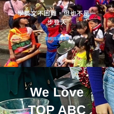
學英文不困難，但也不是一
步登天
探索英語世界
We Love
TOP ABC