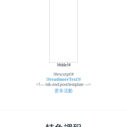
!#title!#
!#excerpt!#
!#readmoreText!#
<!–- /stk-end:post/template –->
更多活動