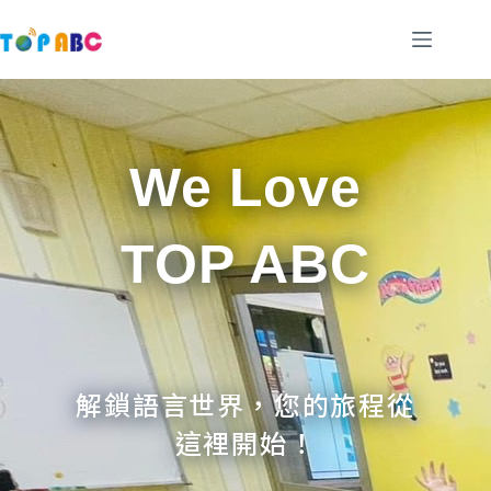
跳
至
主
要
內
容
We Love
TOP ABC
解鎖語言世界，您的旅程從
這裡開始！